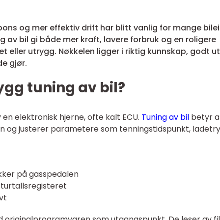
ns og mer effektiv drift har blitt vanlig for mange bilei
av bil gi både mer kraft, lavere forbruk og en roligere
et eller utrygg. Nøkkelen ligger i riktig kunnskap, godt u
e gjør.
gg tuning av bil?
 en elektronisk hjerne, ofte kalt ECU.
Tuning av bil
betyr a
en og justerer parametere som tenningstidspunkt, ladetr
ykker på gasspedalen
turtallsregisteret
vt
med originalprogramvaren som utgangspunkt. De leser av fil