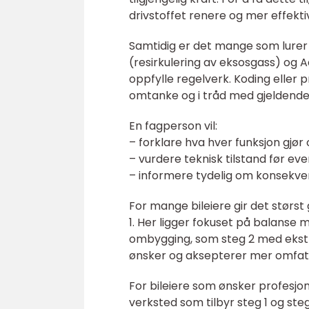
drivstoffet renere og mer effektiv
Samtidig er det mange som lurer 
(resirkulering av eksosgass) og A
oppfylle regelverk. Koding eller 
omtanke og i tråd med gjeldende l
En fagperson vil:
– forklare hva hver funksjon gjør
– vurdere teknisk tilstand før ev
– informere tydelig om konsekven
For mange bileiere gir det størst
1. Her ligger fokuset på balanse 
ombygging, som steg 2 med ekstr
ønsker og aksepterer mer omfatt
For bileiere som ønsker profesjonel
verksted som tilbyr steg 1 og st