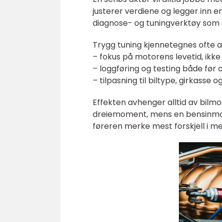
justerer verdiene og legger inn 
diagnose- og tuningverktøy som e
Trygg tuning kjennetegnes ofte a
– fokus på motorens levetid, ikke
– loggføring og testing både før 
– tilpasning til biltype, girkasse
Effekten avhenger alltid av bilmod
dreiemoment, mens en bensinmotor 
føreren merke mest forskjell i m