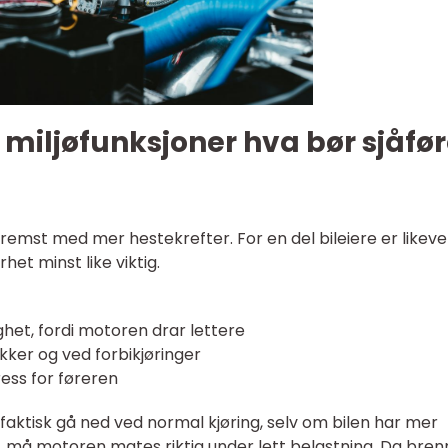
g miljøfunksjoner hva bør sjåfø
remst med mer hestekrefter. For en del bileiere er likeve
et minst like viktig.
het, fordi motoren drar lettere
kker og ved forbikjøringer
ess for føreren
faktisk gå ned ved normal kjøring, selv om bilen har mer
 til, må motoren mates riktig under lett belastning. Da bre