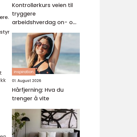
Kontrollørkurs veien til
tryggere
ere.
arbeidshverdag on- og
offshore
tstyr
inspiration
t
ykk
01. August 2026
Hårfjerning: Hva du
trenger å vite
en,