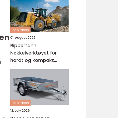
inspiration
ren
01. August 2026
Rippertann:
Nøkkelverktøyet for
hardt og kompakt
l
grunnarbeid
inspiration
12. July 2026
nner