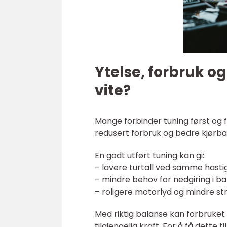
Ytelse, forbruk o
vite?
Mange forbinder tuning først og f
redusert forbruk og bedre kjørbarh
En godt utført tuning kan gi:
– lavere turtall ved samme hastig
– mindre behov for nedgiring i ba
– roligere motorlyd og mindre str
Med riktig balanse kan forbruket 
tilgjengelig kraft. For å få dette