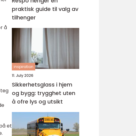
Respo henger en
praktisk guide til valg av
tilhenger
r å
inspiration
11. July 2026
Sikkerhetsglass i hjem
steg
og bygg: trygghet uten
å ofre lys og utsikt
de
på et
e.