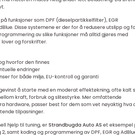
t.
på funksjoner som DPF (dieselpartikkelfilter), EGR
dBlue. Disse systemene er der for å redusere utslipp og fo
programmering av slike funksjoner må alltid gjøres med
over og forskrifter.
 og hvorfor den finnes
entuelle endringer
ser for både miljø, EU-kontroll og garanti
 gevinst å starte med en moderat effektøkning, ofte kalt 
mellom kraft, forbruk og slitestyrke. Mer omfattende
a hardware, passer best for dem som vet nøyaktig hva 
ende tilpasninger.
l hjelp til tuning, er
Strandbugda Auto AS
et eksempel 
eg 2, samt koding og programmering av DPF, EGR og AdBlu