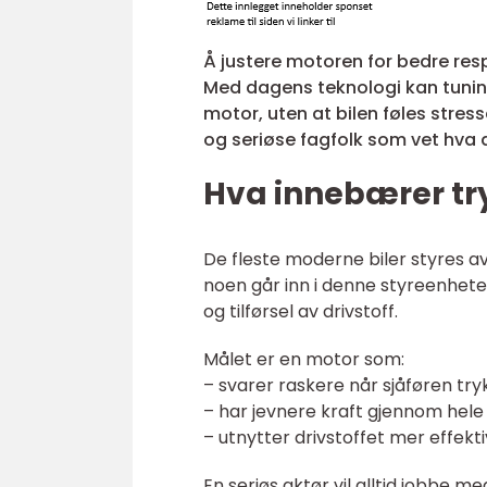
Å justere motoren for bedre respo
Med dagens teknologi kan tuning 
motor, uten at bilen føles stress
og seriøse fagfolk som vet hva d
Hva innebærer try
De fleste moderne biler styres av
noen går inn i denne styreenhet
og tilførsel av drivstoff.
Målet er en motor som:
– svarer raskere når sjåføren tr
– har jevnere kraft gjennom hele 
– utnytter drivstoffet mer effekti
En seriøs aktør vil alltid jobbe 