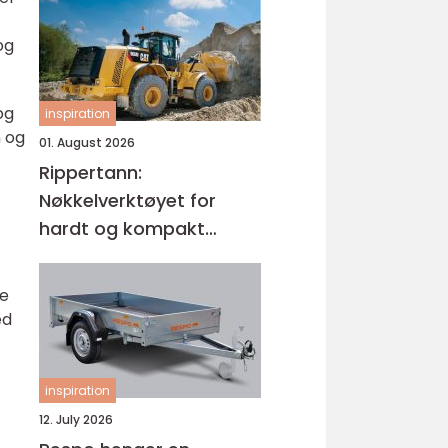
og
og
inspiration
n og
01. August 2026
Rippertann:
Nøkkelverktøyet for
hardt og kompakt
grunnarbeid
re
ed
inspiration
12. July 2026