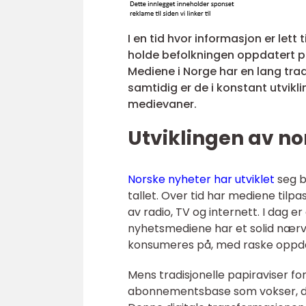
I en tid hvor informasjon er lett 
holde befolkningen oppdatert på
Mediene i Norge har en lang trad
samtidig er de i konstant utvikl
medievaner.
Utviklingen av n
Norske nyheter har utviklet
seg b
tallet. Over tid har mediene tilp
av radio, TV og internett. I dag 
nyhetsmediene har et solid nærv
konsumeres på, med raske oppdat
Mens tradisjonelle papiraviser fo
abonnementsbase som vokser, dre