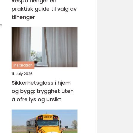
Respo henger en
praktisk guide til valg av
tilhenger
an
inspiration
11. July 2026
Sikkerhetsglass i hjem
og bygg: trygghet uten
å ofre lys og utsikt