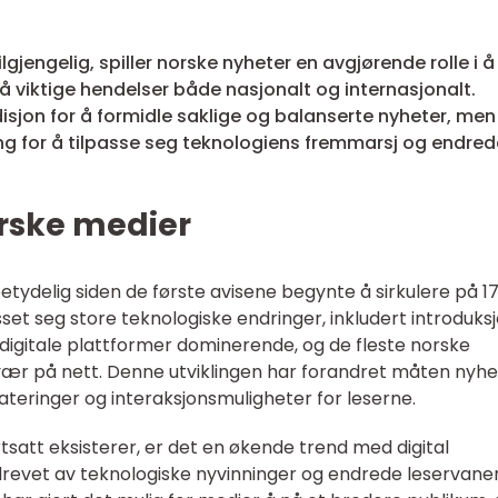
tilgjengelig, spiller norske nyheter en avgjørende rolle i å
 viktige hendelser både nasjonalt og internasjonalt.
isjon for å formidle saklige og balanserte nyheter, men
ing for å tilpasse seg teknologiens fremmarsj og endred
orske medier
etydelig siden de første avisene begynte å sirkulere på 1
asset seg store teknologiske endringer, inkludert introduks
er digitale plattformer dominerende, og de fleste norske
ær på nett. Denne utviklingen har forandret måten nyhe
eringer og interaksjonsmuligheter for leserne.
rtsatt eksisterer, er det en økende trend med digital
vet av teknologiske nyvinninger og endrede leservaner