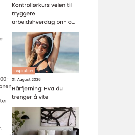
Kontrollørkurs veien til
tryggere
arbeidshverdag on- og
offshore
e
inspiration
700-
01. August 2026
jonen
Hårfjerning: Hva du
trenger å vite
ter
.