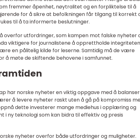
som fremmer åpenhet, nøytralitet og en forpliktelse til å
rende for å sikre at befolkningen får tilgang til korrekt 
kes til å ta informerte beslutninger.
så overfor utfordringer, som kampen mot falske nyheter 
da viktigere for journalistene å opprettholde integritete
 være en pålitelig kilde for leserne. Samtidig må de være
 for å møte de skiftende behovene i samfunnet.
framtiden
ap har norske nyheter en viktig oppgave med å balanse
bærer å levere nyheter raskt uten å gå på kompromiss m
 å oppnå dette investerer mange mediehus i opplæring og
mt i ny teknologi som kan bidra til effektiv og presis
orske nyheter overfor både utfordringer og muligheter.