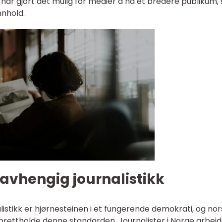
har gjort det mulig for medier å nå et bredere publikum,
nnhold.
avhengig journalistikk
listikk er hjørnesteinen i et fungerende demokrati, og no
prettholde denne standarden. Journalister i Norge arbeid