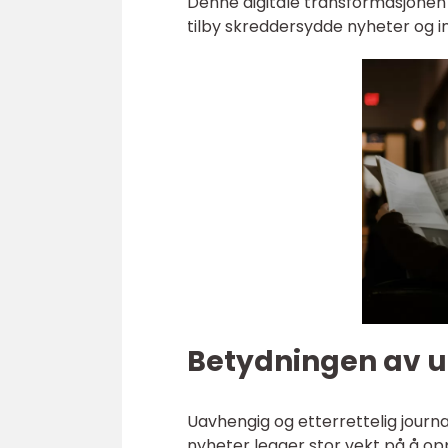
Denne digitale transformasjonen 
tilby skreddersydde nyheter og i
Betydningen av u
Uavhengig og etterrettelig journa
nyheter legger stor vekt på å op