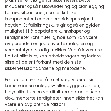
praksiser er viktige for sikkerheten. Dette
inkluderer også risikovurdering og planlegging
for nødsituasjoner, som er kritiske
komponenter i enhver arbeidsoperasjon i
høyden. Et fallsikringskurs gir også en gylden
mulighet til å oppdatere kunnskaper og
ferdigheter kontinuerlig, noe som kan være
avgjørende i en jobb hvor teknologien og
verneutstyret stadig utvikles. Ved å investere
tid i et slikt kurs, kan arbeidstagere og ledere
sikre at de er i forkant med de siste
sikkerhetsstandardene og metodene.
For de som ønsker å ta et steg videre i sin
karriere innen anleggs- eller byggebransjen,
tilbyr slike kurs en verdifull kompetanse. Å ha
dokumenterte ferdigheter innen sikkerhet kan
være en avgjørende faktor i
ansettelsesprosesser og kan også øke