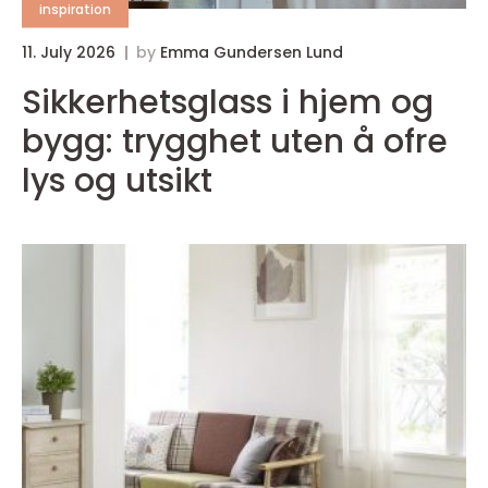
inspiration
11. July 2026
by
Emma Gundersen Lund
0
Sikkerhetsglass i hjem og
bygg: trygghet uten å ofre
lys og utsikt