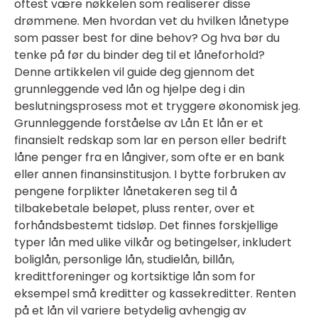
oftest være nøkkelen som realiserer disse
drømmene. Men hvordan vet du hvilken lånetype
som passer best for dine behov? Og hva bør du
tenke på før du binder deg til et låneforhold?
Denne artikkelen vil guide deg gjennom det
grunnleggende ved lån og hjelpe deg i din
beslutningsprosess mot et tryggere økonomisk jeg.
Grunnleggende forståelse av Lån Et lån er et
finansielt redskap som lar en person eller bedrift
låne penger fra en långiver, som ofte er en bank
eller annen finansinstitusjon. I bytte forbruken av
pengene forplikter lånetakeren seg til å
tilbakebetale beløpet, pluss renter, over et
forhåndsbestemt tidsløp. Det finnes forskjellige
typer lån med ulike vilkår og betingelser, inkludert
boliglån, personlige lån, studielån, billån,
kredittforeninger og kortsiktige lån som for
eksempel små kreditter og kassekreditter. Renten
på et lån vil variere betydelig avhengig av