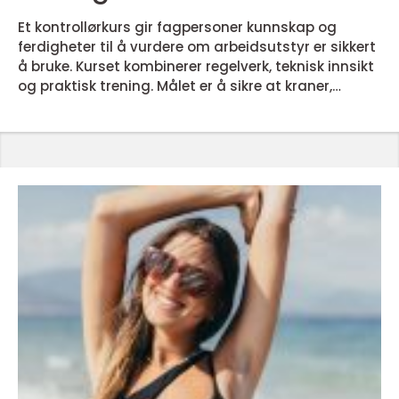
Et kontrollørkurs gir fagpersoner kunnskap og
ferdigheter til å vurdere om arbeidsutstyr er sikkert
å bruke. Kurset kombinerer regelverk, teknisk innsikt
og praktisk trening. Målet er å sikre at kraner,
løfteredskap, ståltau og annet utstyr holder
kravene fra Arbeidstilsynet, Havindustritilsynet og
Sjøfartsdirektoratet hver eneste dag. Et godt
kontrollørkurs bygger på anerkjente
opplæringsplaner, tydelige læringsmål og erfarne
instruktører. Del...